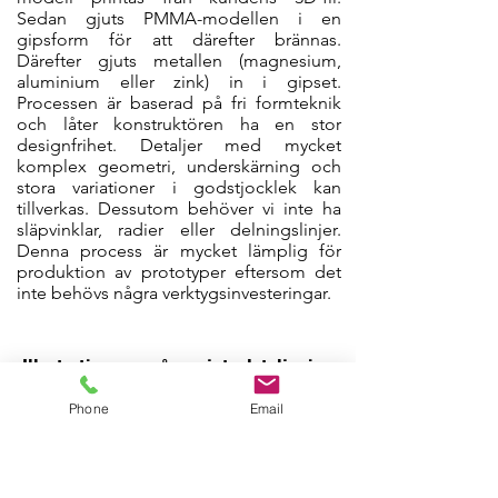
Sedan gjuts PMMA-modellen i en
gipsform för att därefter brännas.
Därefter gjuts metallen (magnesium,
aluminium eller zink) in i gipset.
Processen är baserad på fri formteknik
och låter konstruktören ha en stor
designfrihet. Detaljer med mycket
komplex geometri, underskärning och
stora variationer i godstjocklek kan
tillverkas. Dessutom behöver vi inte ha
släpvinklar, radier eller delningslinjer.
Denna process är mycket lämplig för
produktion av prototyper eftersom det
inte behövs några verktygsinvesteringar.
Illustrationer av några gjuta detaljer i
magnesium och aluminium gjutna
Phone
Email
med Quick Cast gipsgjutning-metoden